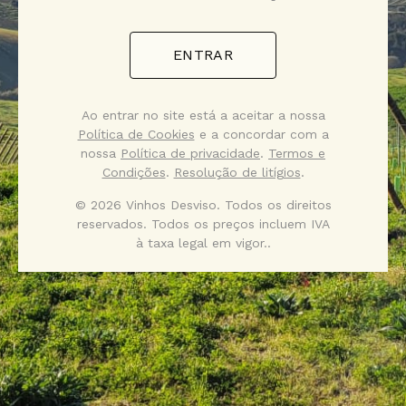
ENTRAR
Ao entrar no site está a aceitar a nossa
Política de Cookies
e a concordar com a
nossa
Política de privacidade
.
Termos e
Condições
.
Resolução de litígios
.
© 2026 Vinhos Desviso. Todos os direitos
reservados. Todos os preços incluem IVA
à taxa legal em vigor..